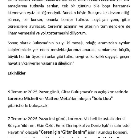
amaçlarına tutkuyla sarılan, tek bir gününü bile boşa harcamak
istemeyen eşsiz bir öğrenciydi. Bundan böyle Buluşmalar devam ettiği
sürece, bir konser, onunla benzer tutkuyu paylaşan genç gitar
öğrencilere ayrılacak. Ceren’in azminin ve ateşinin tüm gençlere de
ilham vermesini ve yol göstermesini diliyorum.
Sonuç olarak Buluşma’nın bu yıl ki mesajı, odağı; aramızdan ayrılan
kalplerimizde yer eden meslektaşlarımızı anarak, camiamızın küçük,
büyük her bir üyesinin onlar gibi tutku, sevgi ve karşılıklı saygıyla geçen
hayatlar/kariyerler yaşaması dileğidir.”
Etkinlikler
6 Temmuz 2025 Pazar günü, Gitar Buluşması’nın açılış konserinde
Lorenzo Micheli
ve
Matteo Meta
’dan oluşan
“Solo Duo”
gitaristlerle buluşacak.
7 Temmuz 2025 Pazartesi günü, Lorenzo Micheli ile ustalık dersi,
Rüzgar Yıldırım, Ekin Özlü, Emre Derinpikal ve Deniz Işık’ın sahnede
Hayatım’ olacağı
“Ceren için ‘Gitar Benim”
isimli gündüz konseri,