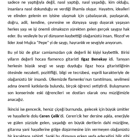
sadece ne yaptığıyla değil, nasıl yaptığı, nasıl yaşadığı, kim olduğu,
insanlara nasıl dokunduğu ve verdiği ilhamla oluşur. Hayatını, idealleri
ve elinden gelenin en iyisine ulaşmak için çabalayarak, paylaşarak,
doğru, adil, kendine, çevresine ve dünyaya saygı duyarak yaşayan
herkes yaşı ve işi önemli olmaksızın yürekten gelen gerçek saygıyı hak
eder. Bu vesileyle bu yıl dünyanın kaybettiği olağanüstü insan, filozof ve
lider José Mujica “Pepe” yi de saygı, hayranlık ve sevgiyle anıyorum.
Bu yıl biz de gitar camiamızdan çok değerli iki kişiyi kaybettik. Birisi
yılların değerli hocası flamenco gitaristi
Ilgaz Benekay
idi. Tanıyan
herkesin büyük sevgi ve saygı duyduğu Ilgaz hoca gitaristliğinin
ötesinde nezaketi, pozitifliği, bilgi ve tecrübesi, esprili karakteriyle de
olağanüstü bir insandı. Ülkemizde flamenko’nun tanıtılması, sevilmesi
adına önemli katkılarda bulundu, birçok öğrenci yetiştirdi. Buluşmanın
son konserinde eski öğrencileri ve dostları olarak onu müziğimizle
anacağız.
İkincisi ise gencecik, henüz çiçeği burnunda, gelecek için büyük ümitler
ve hayallerle dolu
Ceren Çelik
’di. Ceren’cik her dersine aşkla, enerjiyle
ve gülen yüzüyle gelen, yaşadığı en büyük dertlerin dahi müziğine,
gitarına yani hayallerine gölge düşürmesine izin vermeyen olağanüstü
bir karaktere sahipti. Sanki bu dünyaya erken veda edeceğini bilir gibi