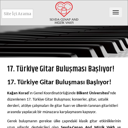
Togg
navig
17. Türkiye Gitar Buluşması Başlıyor!
17. Türkiye Gitar Buluşması Başlıyor!
Kağan Korad
'ın Genel Koordinatörlüğünde
Bilkent Üniversitesi’
nde
düzenlenen 17. Türkiye Gitar Buluşması; konserler, gitar, ustalık
dersleri, atölye çalışmaları ile gitar fuarı ve ülkenin tanınan gitaristleri
arasında yapılacak bir münazara karşılaşmasını kapsıyor.
Gerek buluşmanın gerekse ülke çapındaki klasik gitar etkinliklerinin
uzun yıllardır destekçileri olan
Sevda-Cenap And Müzik Vakfı
ve