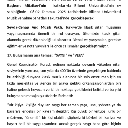
Başkent Müzikevi’nin
katkılarıyla Bilkent Üniversitesi’nin ev
sahipliğinde 06-09 Temmuz 2025 tarihlerinde Bilkent Üniversitesi
Müzik ve Sahne Sanatları Fakültesi’nde gerçekleşecek.
Sevda-Cenap And Müzik Vakfı
, Türkiye’de klasik gitar müziğinin
yaygınlaşmasında önemli bir rol oynayan, ülkemizde klasik gitar
alanında gerek düzenlediği uluslararası Bienal ve yarışmalar, gerekse
eğitimler ve nota yayınları ile öncü çalışmalar gerçekleştirmiştir.
17. Buluşmanın ana teması: “SAYGI” ve “VEFA”
Genel Koordinatör Korad, gelinen noktada devamlı yükselen gitar
seviyesinin yanı sıra, son yıllarda 400’ün üzerinde gerçekleşen katılımla
bu etkinliği dünyada klasik müzik alanında bir solo enstrüman için en
fazla meslektaş ve gencin bir araya geldiği organizasyonlardan biri
haline gelerek heyecan verici bir noktaya geldiklerini belirtti ve bu yılki
buluşmanın mesajını şu sözlerle ifade etti:
“Bir kişiye, kişiliğe duyulan saygı her zaman yaşa, üne, şöhrete ya da
başarıya endeksli bir kavram değildir; Kişi büyük bir virtüöz, ünlü bir
müzisyen, “önemli!” bir kişi olabilir, şüphesiz ki böylesi bir kariyer ve
başarı belli bir saygı uyandırır. Ancak gerçek saygı bana göre kişinin