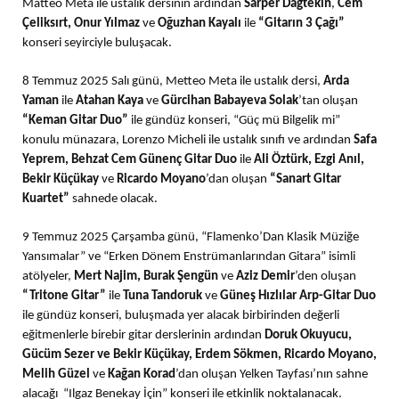
Matteo Meta ile ustalık dersinin ardından
Sarper Dağtekin
,
Cem
Çeliksırt, Onur Yılmaz
ve
Oğuzhan
Kayalı
ile
“Gitarın 3 Çağı”
konseri seyirciyle buluşacak.
8 Temmuz 2025 Salı günü, Metteo Meta ile ustalık dersi,
Arda
Yaman
ile
Atahan Kaya
ve
Gürcihan Babayeva Solak
’tan oluşan
“Keman Gitar Duo”
ile gündüz konseri, “Güç mü Bilgelik mi”
konulu münazara, Lorenzo Micheli ile ustalık sınıfı ve ardından
Safa
Yeprem, Behzat Cem Günenç Gitar Duo
ile
Ali Öztürk, Ezgi Anıl,
Bekir Küçükay
ve
Ricardo Moyano
’dan oluşan
“Sanart Gitar
Kuartet”
sahnede olacak.
9 Temmuz 2025 Çarşamba günü, “Flamenko’Dan Klasik Müziğe
Yansımalar” ve “Erken Dönem Enstrümanlarından Gitara” isimli
atölyeler,
Mert Najim, Burak Şengün
ve
Aziz Demir
’den oluşan
“Tritone Gitar”
ile
Tuna Tandoruk
ve
Güneş Hızlılar Arp-Gitar Duo
ile gündüz konseri, buluşmada yer alacak birbirinden değerli
eğitmenlerle birebir gitar derslerinin ardından
Doruk Okuyucu,
Gücüm Sezer ve Bekir Küçükay, Erdem Sökmen, Ricardo Moyano,
Melih Güzel
ve
Kağan Korad
’dan oluşan Yelken Tayfası’nın sahne
alacağı “Ilgaz Benekay İçin” konseri ile etkinlik noktalanacak.