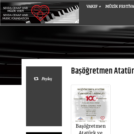
VAKIF
+
MÜZIK FESTIV
Başöğretmen Atatürk
Paylaş
Başöğretmen
Atatürk ve