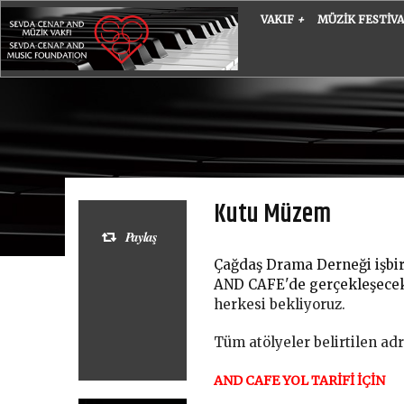
VAKIF
+
MÜZIK FESTIV
Kutu Müzem
Paylaş
Çağdaş Drama Derneği işbirl
AND CAFE'de gerçekleşece
herkesi bekliyoruz.
Tüm atölyeler belirtilen ad
AND CAFE YOL TARİFİ İÇİN