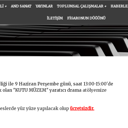
ALI
+
AND SANAT
YAYINLAR
TOPLUMSAL ÇALIŞMALAR
+
HABERLE
İLETIŞIM
FIGARONUN DÜĞÜNÜ
iği ile 9 Haziran Perşembe günü, saat 13:00-15:00'de
k olan "KUTU MÜZEM" yaratıcı drama
atölyemize
reslerde yüz yüze yapılacak olup
ücretsizdir
.