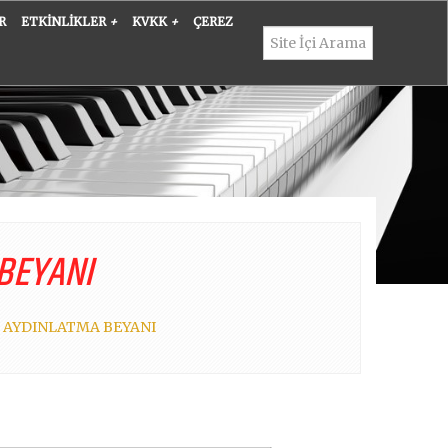
R
ETKINLIKLER
+
KVKK
+
ÇEREZ
 BEYANI
EL AYDINLATMA BEYANI