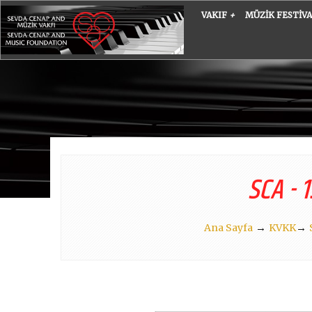
VAKIF
+
MÜZIK FESTIV
SCA - 
→
→
Ana Sayfa
KVKK