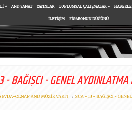
ALI
+
AND SANAT
YAYINLAR
TOPLUMSAL ÇALIŞMALAR
+
HABERLE
İLETIŞIM
FIGARONUN DÜĞÜNÜ
13 - BAĞIŞCI - GENEL AYDINLATMA
→
SEVDA-CENAP AND MÜZİK VAKFI
SCA - 13 - BAĞIŞCI - GEN