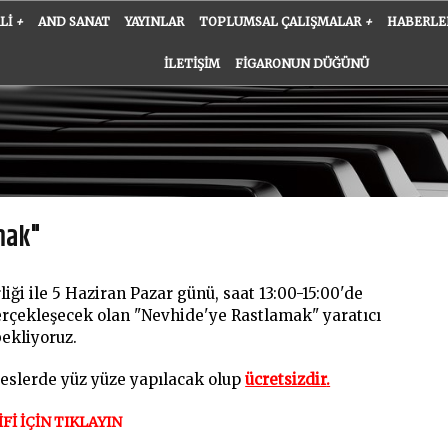
ALI
+
AND SANAT
YAYINLAR
TOPLUMSAL ÇALIŞMALAR
+
HABERLE
İLETIŞIM
FIGARONUN DÜĞÜNÜ
mak"
iği ile 5 Haziran Pazar günü, saat 13:00-15:00'de
ekleşecek olan "Nevhide'ye Rastlamak" yaratıcı
ekliyoruz.
reslerde yüz yüze yapılacak olup
ücretsizdir
.
Fİ İÇİN TIKLAYIN