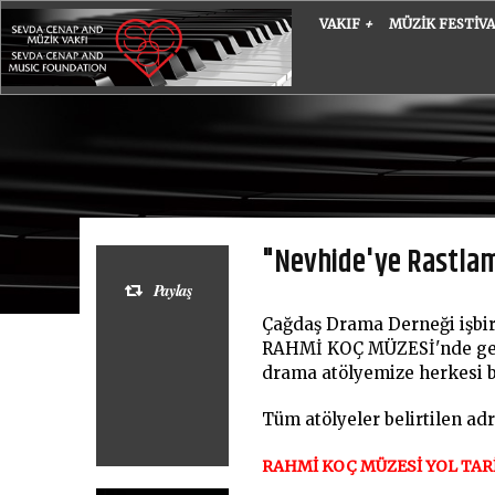
VAKIF
+
MÜZIK FESTIV
"Nevhide'ye Rastla
Paylaş
Çağdaş Drama Derneği işbirl
RAHMİ KOÇ MÜZESİ'nde gerç
drama
atölyemize herkesi b
Tüm atölyeler belirtilen ad
RAHMİ KOÇ MÜZESİ YOL TARİ