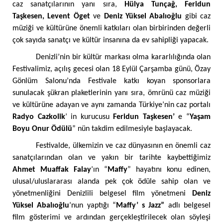
caz sanatçılarının yanı sıra,
Hülya Tunçağ, Feridun
Taşkesen, Levent Öget
ve
Deniz Yüksel Abalıoğlu
gibi caz
müziği ve kültürüne önemli katkıları olan birbirinden değerli
çok sayıda sanatçı ve kültür insanına da ev sahipliği yapacak.
Denizli’nin bir kültür markası
olma kararlılığında olan
Festivalimiz, açılış gecesi olan 18 Eylül Çarşamba günü, Özay
Gönlüm Salonu’nda Festivale katkı koyan sponsorlara
sunulacak şükran plaketlerinin yanı sıra, ömrünü caz müziği
ve kültürüne adayan ve aynı zamanda Türkiye’nin caz portalı
Radyo Cazkolik
’ in kurucusu
Feridun Taşkesen’
e “
Yaşam
Boyu Onur Ödülü
” nün takdim edilmesiyle başlayacak.
Festivalde, ülkemizin ve caz dünyasının en önemli caz
sanatçılarından olan ve yakın bir tarihte kaybettiğimiz
Ahmet Muaffak Falay
’ın “
Maffy
” hayatını konu edinen,
ulusal/uluslararası alanda pek çok ödüle sahip olan ve
yönetmenliğini Denizlili belgesel film yönetmeni
Deniz
Yüksel Abalıoğlu
’nun yaptığı “
Maffy’ s Jazz”
adlı belgesel
film gösterimi ve ardından gerçekleştirilecek olan söyleşi