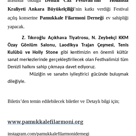
arasında olduğu
Denizli Caz Festivali’nin
Hollanda
Kraliyeti Ankara Büyükelçiliği
’nin katkı verdiği Festival
açılış konserine
Pamukkale Filarmoni Derneği
ev sahipliği
yapacak.
Z. Tıkıroğlu Açıkhava Tiyatrosu, N. Zeybekçi KKM
Özay Gönlüm Salonu, Laodikya Trajan Çeşmesi, Tenis
Kulübü ve Holly Stone
gibi kentimizin en önemli kültür
sanat merkezlerinde gerçekleştirilecek olan Festivalimizi tüm
Denizli halkını sahip çıkmaya davet ediyoruz.
Müziğin ve sanatın iyileştirici gücünde buluşmak
dileğiyle.
Biletix’den temin edilebilecek biletler ve
Detaylı bilgi için;
www.pamukkalefilarmoni.org
instagram.com/pamukkalefilarmonidernegi