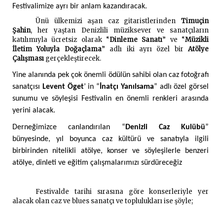
Festivalimize ayrı bir anlam kazandıracak.
Ünü ülkemizi aşan caz gitaristlerinden
Timuçin
Şahin
, her yaştan Denizlili müziksever ve sanatçıların
katılımıyla ücretsiz olarak “
Dinleme Sanatı
” ve “
Müzikli
İletim Yoluyla Doğaçlama
” adlı iki ayrı özel bir
Atölye
Çalışması
gerçekleştirecek.
Yine alanında pek çok önemli ödülün sahibi olan caz fotoğrafı
sanatçısı
Levent Öget
’ in “
İnatçı Yanılsama
” adlı özel görsel
sunumu ve söyleşisi Festivalin en önemli renkleri arasında
yerini alacak.
Derneğimizce
canlandırılan
“
Denizli Caz Kulübü
”
bünyesinde, yıl boyunca caz kültürü ve sanatıyla ilgili
birbirinden nitelikli atölye, konser ve söyleşilerle benzeri
atölye, dinleti ve eğitim çalışmalarımızı sürdüreceğiz
Festivalde tarihi sırasına göre konserleriyle yer
alacak olan caz ve blues sanatçı ve toplulukları ise şöyle;