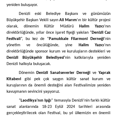
yeniden buluşuyor.
Denizli eski Belediye Başkanı ve günümüzün
Büyükşehir Başkan Vekili sayın
Ali Marım
’ın bir kültür projesi
olarak, dönemin Kültür Müdürü
Halim Yazıcı
’nın
direktörlüğünde, yıllar önce işaret fişeği yakılan “
Denizli Caz
Festivali
”, bu kez de “
Pamukkale Filarmoni Derneği
’nin
yönetim ve öncülüğünde, yine
Halim Yazıcı
’nın
direktörlüğünde sponsor kurum ve kuruluşların destekleri ve
Denizli Büyükşehir Belediyesi’
nin katkılarıyla yeniden
Denizli halkıyla buluşacak.
Dönemin
Denizli Sanatseverler Derneği
ve
Yaprak
Kitabevi
gibi pek çok saygın kültür sanat kurum ve
kuruşlarının da önemli desteğini alan Festivalimize yeniden
kavuşmanın sevincini yaşıyoruz.
“
Laodikya’nın Işığı
” temasıyla Denizli’nin farklı kültür
sanat alanlarında 18-23 Eylül 2024 tarihleri arasında
gerçekleştirilecek olan Festival, bu yıl ülkemizin en önemli