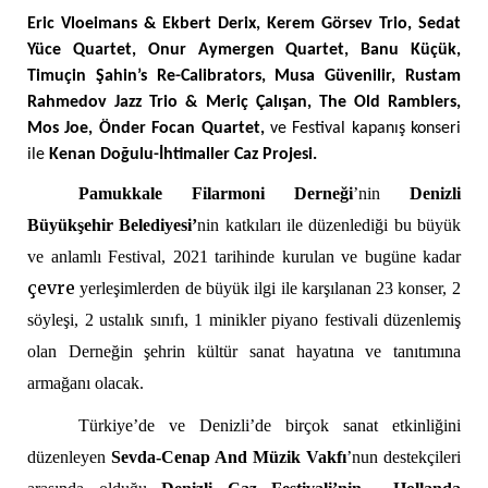
Eric Vloeimans & Ekbert Derix, Kerem Görsev Trio, Sedat
Yüce Quartet, Onur Aymergen Quartet, Banu Küçük,
Timuçin Şahin’s Re-Calibrators, Musa Güvenilir, Rustam
Rahmedov Jazz Trio & Meriç Çalışan, The Old Ramblers,
Mos Joe, Önder Focan Quartet,
ve Festival kapanış konseri
ile
Kenan Doğulu-İhtimaller Caz Projesi.
Pamukkale Filarmoni Derneği
’nin
Denizli
Büyükşehir Belediyesi’
nin katkıları ile düzenlediği bu büyük
ve anlamlı Festival, 2021 tarihinde kurulan ve bugüne kadar
çevre
yerleşimlerden de büyük ilgi ile karşılanan 23 konser, 2
söyleşi, 2 ustalık sınıfı, 1 minikler piyano festivali düzenlemiş
olan Derneğin şehrin kültür sanat hayatına ve tanıtımına
armağanı olacak.
Türkiye’de ve Denizli’de birçok sanat etkinliğini
düzenleyen
Sevda-Cenap And Müzik Vakfı
’nun destekçileri