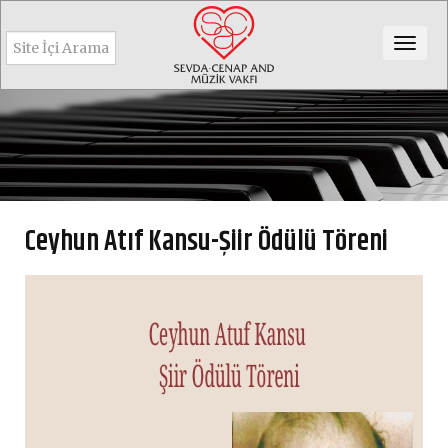
Togg
navig
Ceyhun Atıf Kansu-Şiir Ödülü Töreni