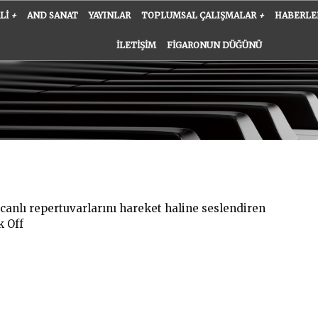
ALI
+
AND SANAT
YAYINLAR
TOPLUMSAL ÇALIŞMALAR
+
HABERLE
İLETIŞIM
FIGARONUN DÜĞÜNÜ
anlı repertuvarlarını hareket haline seslendiren
k Off