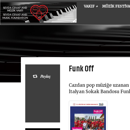
VAKIF
+
MÜZIK FESTIV
Funk Off
Paylaş
Cazdan pop müziğe uzanan c
İtalyan Sokak Bandosu Fun