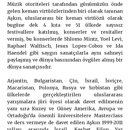
Müzik otoriteleri tarafından günümüzün önde
gelen keman virtüözlerinden biri olarak tanınan
Aşkın, uluslararası bir keman virtüözü olarak
bugüne dek 4 kıta ve 51 ülkede sayısız
festivallere katılmış, konserler ve resitaller
vermiş, bu konserlerde Shlomo Mintz, Yoel Levi,
Raphael Walfisch, Jesus Lopes-Cobos ve Ida
Haendel gibi saygın sanatçılarla aynı sahneyi
paylaşmış ve dünya basınından övgüler almış bir
dünya sanatçısıdır.
Arjantin, Bulgaristan, Çin, İsrail, İsviçre,
Macaristan, Polonya, Rusya ve Sırbistan gibi
ülkelerde gerçekleştirilen uluslararası
yarışmalara jüri üyesi olarak davet edilmenin
yanı sıra Kuzey ve Güney Amerika, Avrupa ve
Ortadoğu’da önemli üniversitelere Masterclass
ve ders vermeye de davet edilen Aşkın 1999-2011
yılları arasında İsrail, Keshet Eilon Yaz